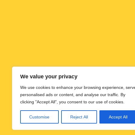
We value your privacy
0490 – 411 200
We use cookies to enhance your browsing experience, serv
personalised ads or content, and analyse our traffic. By
frederick@everday.se
clicking "Accept All", you consent to our use of cookies.
Alla Kontakter »
Customise
Reject All
Accept All