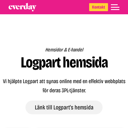
Skip
Skip
Skip
Kontakt
to
to
to
primary
main
footer
navigation
content
Hemsidor & E-handel
Logpart hemsida
Vi hjälpte Logpart att synas online med en effektiv webbplats
för deras 3PL-tjänster.
Länk till Logpart's hemsida