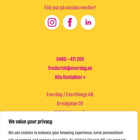
Följ oss på sociala medier!
Footer
0490 – 411 200
frederick@everday.se
Alla Kontakter »
Everday / Everthings AB
Bredgatan 20
593 33 Västervik
We value your privacy
Trädgårdsgatan 5
We use cookies to enhance your browsing experience, serve personalised
572 30 Oskarshamn