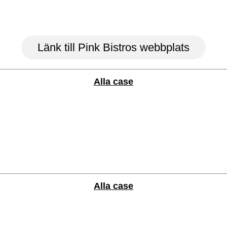
ch publicering på sociala medier fö
Länk till Pink Bistros webbplats
Alla case
Alla case