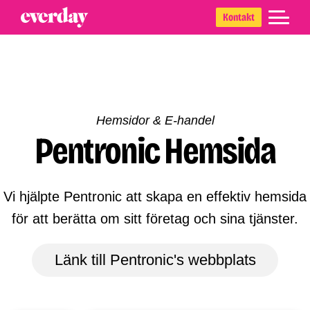
Skip
Skip
Skip
Kontakt
to
to
to
primary
main
footer
navigation
content
Hemsidor & E-handel
Pentronic Hemsida
Vi hjälpte Pentronic att skapa en effektiv hemsida
för att berätta om sitt företag och sina tjänster.
Länk till Pentronic's webbplats