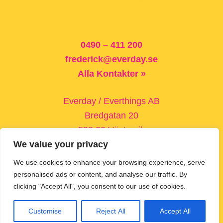
Footer
0490 – 411 200
frederick@everday.se
Alla Kontakter »
Everday / Everthings AB
Bredgatan 20
593 33 Västervik
We value your privacy
Trädgårdsgatan 5
We use cookies to enhance your browsing experience, serve
572 30 Oskarshamn
personalised ads or content, and analyse our traffic. By
clicking "Accept All", you consent to our use of cookies.
Customise
Reject All
Accept All