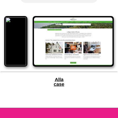
Alla
case