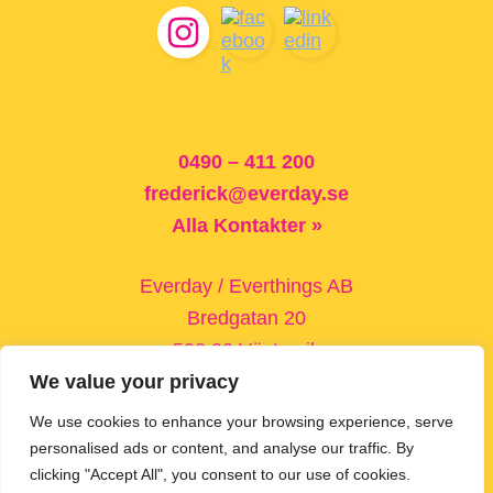
Footer
0490 – 411 200
frederick@everday.se
Alla Kontakter »
Everday / Everthings AB
Bredgatan 20
593 33 Västervik
We value your privacy
Trädgårdsgatan 5
We use cookies to enhance your browsing experience, serve
572 30 Oskarshamn
personalised ads or content, and analyse our traffic. By
clicking "Accept All", you consent to our use of cookies.