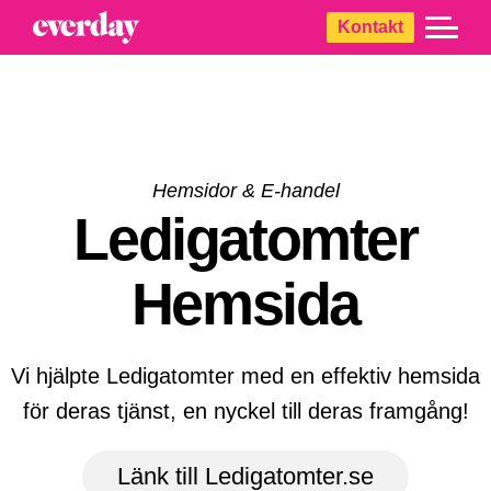
Skip
Skip
Skip
Kontakt
to
to
to
primary
main
footer
navigation
content
Hemsidor & E-handel
Ledigatomter
Hemsida
Vi hjälpte Ledigatomter med en effektiv hemsida
för deras tjänst, en nyckel till deras framgång!
Länk till Ledigatomter.se