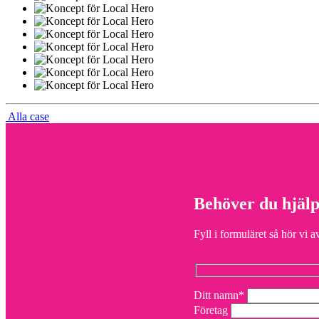
Alla case
Behöver du hjäl
Fyll i formuläret så hör vi a
Ditt namn*
Företag