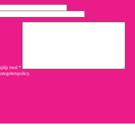
 hjälp med *
ntegritetspolicy.