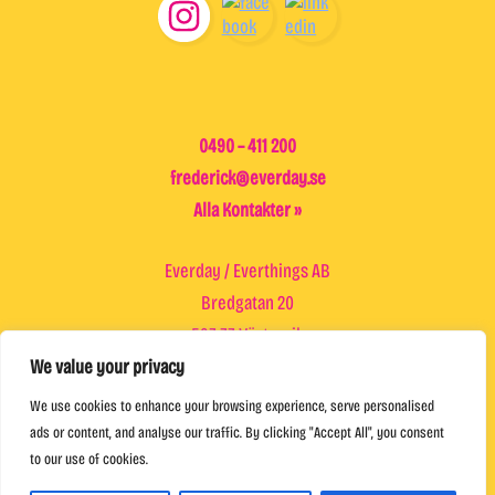
Footer
0490 – 411 200
frederick@everday.se
Alla Kontakter »
Everday / Everthings AB
Bredgatan 20
593 33 Västervik
We value your privacy
Trädgårdsgatan 5
We use cookies to enhance your browsing experience, serve personalised
572 30 Oskarshamn
ads or content, and analyse our traffic. By clicking "Accept All", you consent
to our use of cookies.