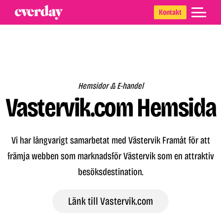
Skip
Skip
Skip
Kontakt
to
to
to
primary
main
footer
navigation
content
Hemsidor & E-handel
Vastervik.com Hemsida
Vi har långvarigt samarbetat med Västervik Framåt för att
främja webben som marknadsför Västervik som en attraktiv
besöksdestination.
Länk till Vastervik.com